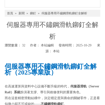
首頁
»
新聞
»
鉚釘
»
伺服器專用不鏽鋼滑軌鉚釘全解析
伺服器專用不鏽鋼滑軌鉚釘全解
析
瀏覽數量：
32
作者： 本站編輯 發佈時間： 2025-10-29 來
源：
本站
伺服器專用不鏽鋼滑軌鉚釘
全解
析（2025專業版）
在高速運算與資料中心設備不斷升級的時代，
伺服器滑軌（Server
Rail）系統
扮演著支撐、導引與維修便利的重要角色。
而在這套精密滑動結構中，決定穩定度與壽命的關鍵零件，正是看
似微小卻不可或缺的——
不鏽鋼滑軌鉚釘
。