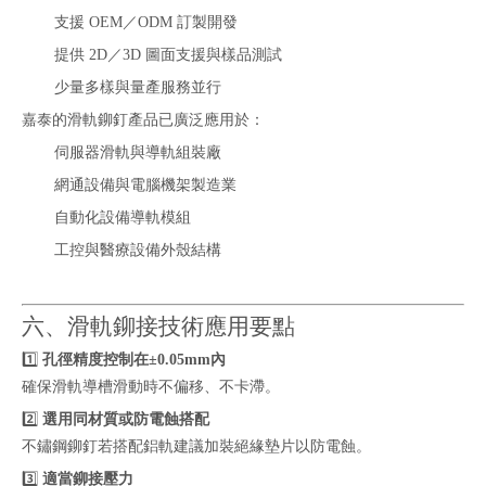
支援 OEM／ODM 訂製開發
提供 2D／3D 圖面支援與樣品測試
少量多樣與量產服務並行
嘉泰的滑軌鉚釘產品已廣泛應用於：
伺服器滑軌與導軌組裝廠
網通設備與電腦機架製造業
自動化設備導軌模組
工控與醫療設備外殼結構
六、滑軌鉚接技術應用要點
1️⃣
孔徑精度控制在±0.05mm內
確保滑軌導槽滑動時不偏移、不卡滯。
2️⃣
選用同材質或防電蝕搭配
不鏽鋼鉚釘若搭配鋁軌建議加裝絕緣墊片以防電蝕。
3️⃣
適當鉚接壓力