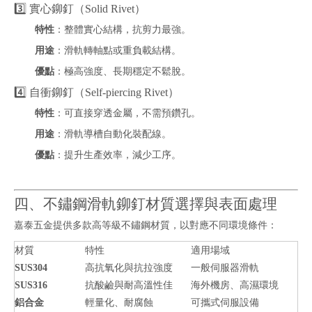
3️⃣ 實心鉚釘（Solid Rivet）
特性
：整體實心結構，抗剪力最強。
用途
：滑軌轉軸點或重負載結構。
優點
：極高強度、長期穩定不鬆脫。
4️⃣ 自衝鉚釘（Self-piercing Rivet）
特性
：可直接穿透金屬，不需預鑽孔。
用途
：滑軌導槽自動化裝配線。
優點
：提升生產效率，減少工序。
四、不鏽鋼滑軌鉚釘材質選擇與表面處理
嘉泰五金提供多款高等級不鏽鋼材質，以對應不同環境條件：
材質
特性
適用場域
SUS304
高抗氧化與抗拉強度
一般伺服器滑軌
SUS316
抗酸鹼與耐高溫性佳
海外機房、高濕環境
鋁合金
輕量化、耐腐蝕
可攜式伺服設備