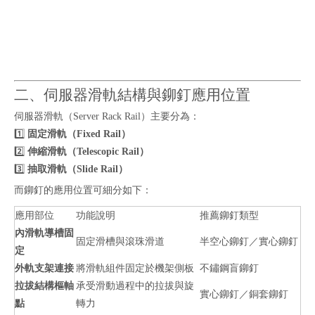
二、伺服器滑軌結構與鉚釘應用位置
伺服器滑軌（Server Rack Rail）主要分為：
1️⃣
固定滑軌（Fixed Rail）
2️⃣
伸縮滑軌（Telescopic Rail）
3️⃣
抽取滑軌（Slide Rail）
而鉚釘的應用位置可細分如下：
應用部位
功能說明
推薦鉚釘類型
內滑軌導槽固
固定滑槽與滾珠滑道
半空心鉚釘／實心鉚釘
定
外軌支架連接
將滑軌組件固定於機架側板
不鏽鋼盲鉚釘
拉拔結構樞軸
承受滑動過程中的拉拔與旋
實心鉚釘／銅套鉚釘
點
轉力