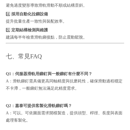
避免過度變形導致滑軌滑動不順或結構歪斜。
4️⃣
採用自動化拉鉚設備
提升批量生產一致性與裝配效率。
5️⃣
定期結構檢測與維護
建議每半年檢查滑軌鉚接點，防止震動鬆脫。
七、常見FAQ
Q1：伺服器滑軌用鉚釘與一般鉚釘有什麼不同？
A：滑軌鉚釘需具備更高同軸精度與抗磨耗性，確保滑動過程穩定
不卡滯，一般鉚釘無法滿足此精度需求。
Q2：嘉泰可提供客製化滑軌鉚釘嗎？
A：可以。可依圖面需求開模製造，提供頭型、桿徑、長度與表面
處理客製化。