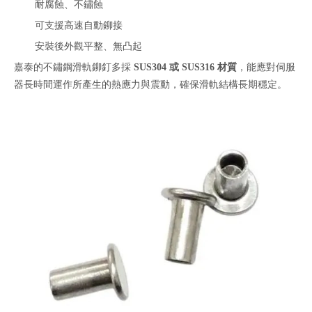
耐腐蝕、不鏽蝕
可支援高速自動鉚接
安裝後外觀平整、無凸起
嘉泰的不鏽鋼滑軌鉚釘多採
SUS304 或 SUS316 材質
，能應對伺服
器長時間運作所產生的熱應力與震動，確保滑軌結構長期穩定。