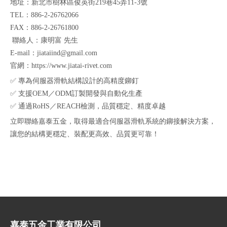
地址：新北市樹林區俊英街219巷45弄11-3號
TEL：886-2-26762066
FAX：886-2-26761800
‍ 聯絡人：康明富 先生
E-mail：
jiataiind@gmail.com
官網：
https://www.jiatai-rivet.com
✅ 專為伺服器滑軌結構設計的高精度鉚釘
✅ 支援OEM／ODM訂製開發與自動化生產
✅ 通過RoHS／REACH檢測，品質穩定、精度卓越
立即聯絡嘉泰五金，取得最適合伺服器滑軌系統的鉚接解決方案，
讓您的結構更穩定、裝配更高效、品質更可靠！
嘉泰五金工業有限公司