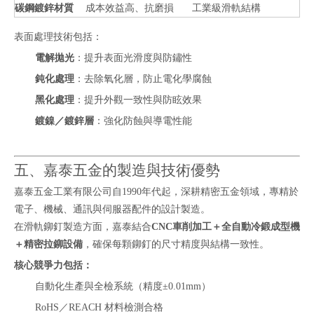
碳鋼鍍鋅材質
成本效益高、抗磨損
工業級滑軌結構
表面處理技術包括：
電解拋光
：提升表面光滑度與防鏽性
鈍化處理
：去除氧化層，防止電化學腐蝕
黑化處理
：提升外觀一致性與防眩效果
鍍鎳／鍍鋅層
：強化防蝕與導電性能
五、嘉泰五金的製造與技術優勢
嘉泰五金工業有限公司自1990年代起，深耕精密五金領域，專精於
電子、機械、通訊與伺服器配件的設計製造。
在滑軌鉚釘製造方面，嘉泰結合
CNC車削加工＋全自動冷鍛成型機
＋精密拉鉚設備
，確保每顆鉚釘的尺寸精度與結構一致性。
核心競爭力包括：
自動化生產與全檢系統（精度±0.01mm）
RoHS／REACH 材料檢測合格