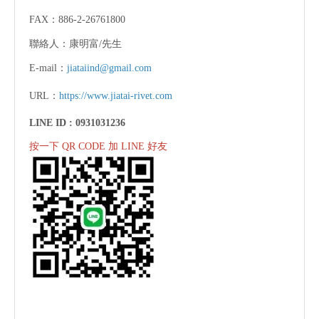
FAX：886-2-26761800
聯絡人：康明富/先生
E-mail：
jiataiind@gmail.com
URL：
https://www.jiatai-rivet.com
LINE ID :
0931031236
按一下 QR CODE 加 LINE 好友