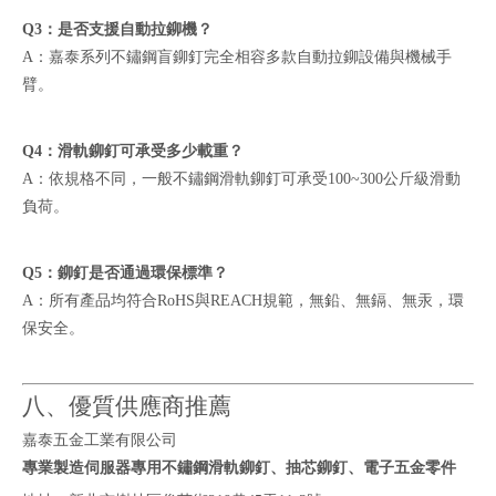
Q3：是否支援自動拉鉚機？
A：嘉泰系列不鏽鋼盲鉚釘完全相容多款自動拉鉚設備與機械手
臂。
Q4：滑軌鉚釘可承受多少載重？
A：依規格不同，一般不鏽鋼滑軌鉚釘可承受100~300公斤級滑動
負荷。
Q5：鉚釘是否通過環保標準？
A：所有產品均符合RoHS與REACH規範，無鉛、無鎘、無汞，環
保安全。
八、優質供應商推薦
嘉泰五金工業有限公司
專業製造伺服器專用不鏽鋼滑軌鉚釘、抽芯鉚釘、電子五金零件