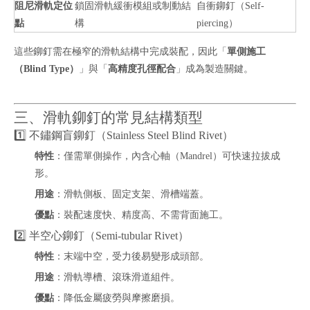
阻尼滑軌定位
鎖固滑軌緩衝模組或制動結
自衝鉚釘（Self-
點
構
piercing）
這些鉚釘需在極窄的滑軌結構中完成裝配，因此「
單側施工
（Blind Type）
」與「
高精度孔徑配合
」成為製造關鍵。
三、滑軌鉚釘的常見結構類型
1️⃣ 不鏽鋼盲鉚釘（Stainless Steel Blind Rivet）
特性
：僅需單側操作，內含心軸（Mandrel）可快速拉拔成
形。
用途
：滑軌側板、固定支架、滑槽端蓋。
優點
：裝配速度快、精度高、不需背面施工。
2️⃣ 半空心鉚釘（Semi-tubular Rivet）
特性
：末端中空，受力後易變形成頭部。
用途
：滑軌導槽、滾珠滑道組件。
優點
：降低金屬疲勞與摩擦磨損。