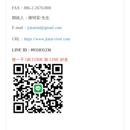
FAX：886-2-26761800
聯絡人：康明富/先生
E-mail：
jiataiind@gmail.com
URL：
https://www.jiatai-rivet.com
LINE ID :
0931031236
按一下 QR CODE 加 LINE 好友