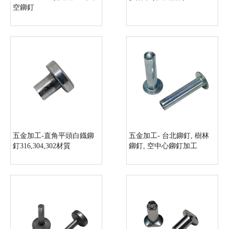
空鉚釘
五金加工-直角平頭白鐡鉚
五金加工- 台北鉚釘, 樹林
釘316,304,302材質
鉚釘, 空中心鉚釘加工