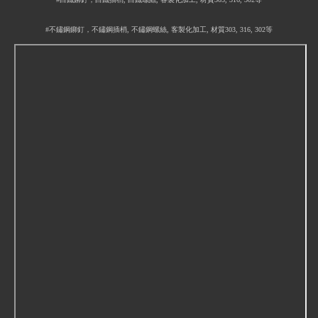
#不鏽鋼鉚釘，不鏽鋼插梢, 不鏽鋼螺絲, 客製化加工, 材質303, 316, 302等