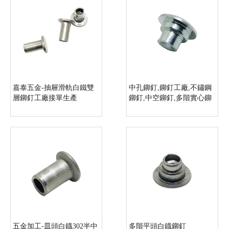
嘉泰五金-抽屜滑軌白鐵雙
中孔鉚釘,鉚釘工廠,不鏽鋼
層鉚釘工廠接單生產
鉚釘,中空鉚釘,多階實心鉚
釘_14
五金加工-皿頭白鐡302半中
多階平頭白鐡鉚釘