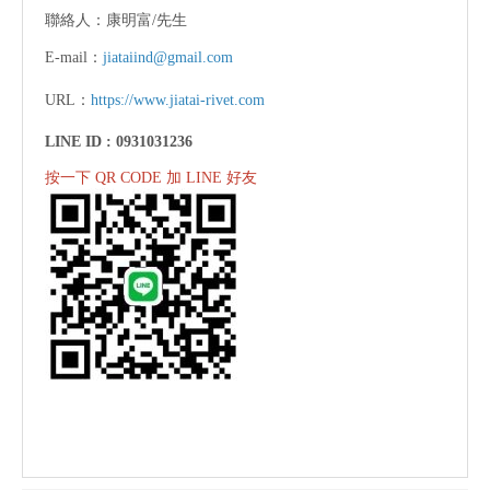
聯絡人：康明富/先生
E-mail：
jiataiind@gmail.com
URL：
https://www.jiatai-rivet.com
LINE ID :
0931031236
按一下 QR CODE 加 LINE 好友