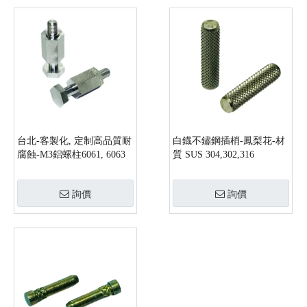
台北-客製化, 定制高品質耐
白鐡不鏽鋼插梢-鳳梨花-材
腐蝕-M3鋁螺柱6061, 6063
質 SUS 304,302,316
詢價
詢價