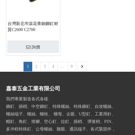
台灣新北巿滾花青銅鉚釘材
質C2600 C2700
詢價
1
2
3
4
...
9
嘉泰五金工業有限公司
我們專業製造各式各樣:
鉚釘、插梢、中空鉚釘、特殊螺絲、特殊鉚釘、自攻螺絲、
螺絲端子、螺絲、螺栓、 螺母、企眼、U型釘、工業用針、
帽釘、角釘、燈腳、空心釘、拉釘、插梢、 彈簧梢、PIN、
多沖程特殊釘、公母螺絲、雞眼、通訊端子、各式緊固件，