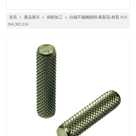
首頁
»
產品展示
»
插銷加工
»
白鐡不鏽鋼插梢-鳳梨花-材質 SUS
304,302,316