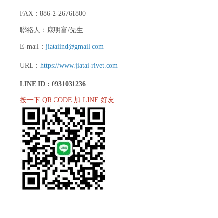
FAX：886-2-26761800
聯絡人：康明富/先生
E-mail：
jiataiind@gmail.com
URL：
https://www.jiatai-rivet.com
LINE ID :
0931031236
按一下 QR CODE 加 LINE 好友