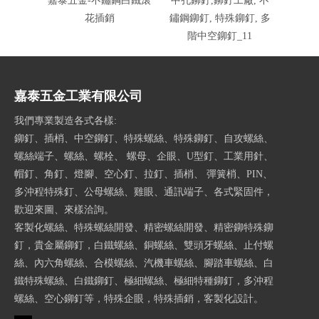
嘉泰五金-不鏽鋼白鐵滾
中孔鉚釘,鉚釘工廠, 不
中孔鉚
花插銷
鏽鋼鉚釘, 特殊鉚釘, 多
鏽鋼鉚
階中空鉚釘_11
嘉泰五金工業有限公司
我們專業製造各式各樣:
鉚釘、插梢、中空鉚釘、特殊螺絲、特殊鉚釘、自攻螺絲、
螺絲端子、螺絲、螺栓、 螺母、企眼、U型釘、工業用針、
帽釘、角釘、燈腳、空心釘、拉釘、插梢、 彈簧梢、PIN、
多沖程特殊釘、公母螺絲、雞眼、通訊端子、各式緊固件，
歡迎來圖、來樣洽詢。
客製化螺絲、特殊螺絲開發、精密螺絲開發、精密鉚特殊鉚
釘，貴金屬鉚釘，白鐵螺絲、銅螺絲、雙頭牙螺絲、止付螺
絲、內六角螺絲、合模螺絲、汽機車螺絲、腳踏車螺絲、白
鐵特殊螺絲、白鐵鉚釘、極細螺絲、極細特種鉚釘，多沖程
螺絲、空心鉚釘等，特殊企眼，特殊插銷，客製化設計。