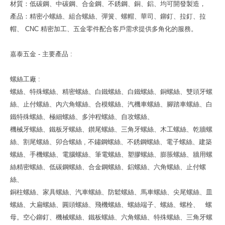
材質：低碳鋼、中碳鋼、合金鋼、不銹鋼、銅、鋁、均可開發製造，
產品：精密小螺絲、組合螺絲、彈簧、螺帽、華司、鉚釘、拉釘、拉
帽、
CNC
精密加工、五金零件配合客戶需求提供多角化的服務。
嘉泰五金
-
主要產品
:
螺絲工廠
:
螺絲、特殊螺絲、精密螺絲、白鐵螺絲、白鐵螺絲、銅螺絲、雙頭牙螺
絲、止付螺絲、內六角螺絲、合模螺絲、汽機車螺絲、腳踏車螺絲、白
鐵特殊螺絲、極細螺絲、多沖程螺絲、自攻螺絲、
機械牙螺絲、鐵板牙螺絲、鑚尾螺絲、三角牙螺絲、木工螺絲、乾牆螺
絲、割尾螺絲、卯合螺絲
,
不鏽鋼螺絲、不銹鋼螺絲、電子螺絲、建築
螺絲、手機螺絲、電腦螺絲、筆電螺絲、塑膠螺絲、膨脹螺絲、牆用螺
絲精密螺絲、低碳鋼螺絲、合金鋼螺絲、鋁螺絲、六角螺絲、止付螺
絲、
銅柱螺絲、家具螺絲、汽車螺絲、防鬆螺絲、馬車螺絲、尖尾螺絲、皿
螺絲、大扁螺絲、圓頭螺絲、飛機螺絲、螺絲端子、螺絲、螺栓、
螺
母。空心鉚釘、機械螺絲、鐵板螺絲、六角螺絲、特殊螺絲、三角牙螺