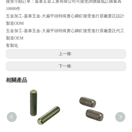
接受小額訂單：嘉泰五金工業有限公司可接受詢價最低訂購量為
10000件
五金加工-嘉泰五金-大扁平頭特殊實心鉚釘接受進行原廠委託設計
製造ODM
五金加工-嘉泰五金-大扁平頭特殊實心鉚釘接受進行原廠委託代工
製造OEM
客製化
上一條:
下一條:
相關產品