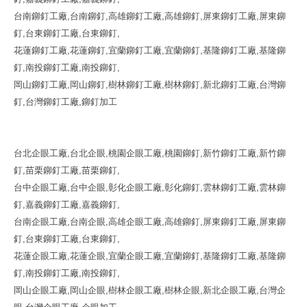
台南鉚釘工廠,台南鉚釘,高雄鉚釘工廠,高雄鉚釘,屏東鉚釘工廠,屏東鉚
釘,台東鉚釘工廠,台東鉚釘,
花蓮鉚釘工廠,花蓮鉚釘,宜蘭鉚釘工廠,宜蘭鉚釘,基隆鉚釘工廠,基隆鉚
釘,南投鉚釘工廠,南投鉚釘,
岡山鉚釘工廠,岡山鉚釘,樹林鉚釘工廠,樹林鉚釘,新北鉚釘工廠,台灣鉚
釘,台灣鉚釘工廠,鉚釘加工
台北企眼工廠,台北企眼,桃園企眼工廠,桃園鉚釘,新竹鉚釘工廠,新竹鉚
釘,苗栗鉚釘工廠,苗栗鉚釘,
台中企眼工廠,台中企眼,彰化企眼工廠,彰化鉚釘,雲林鉚釘工廠,雲林鉚
釘,嘉義鉚釘工廠,嘉義鉚釘,
台南企眼工廠,台南企眼,高雄企眼工廠,高雄鉚釘,屏東鉚釘工廠,屏東鉚
釘,台東鉚釘工廠,台東鉚釘,
花蓮企眼工廠,花蓮企眼,宜蘭企眼工廠,宜蘭鉚釘,基隆鉚釘工廠,基隆鉚
釘,南投鉚釘工廠,南投鉚釘,
岡山企眼工廠,岡山企眼,樹林企眼工廠,樹林企眼,新北企眼工廠,台灣企