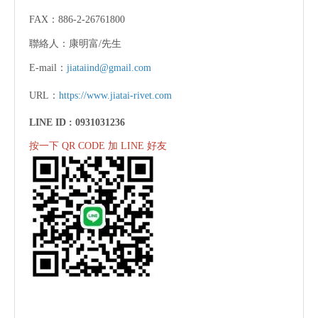
FAX：886-2-26761800
聯絡人：康明富/先生
E-mail：
jiataiind@gmail.com
URL：
https://www.jiatai-rivet.com
LINE ID :
0931031236
按一下 QR CODE 加 LINE 好友